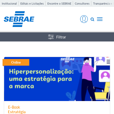
Institucional
Editais e Licitações
Encontre o SEBRAE
Consultores
Transparência e 
Toggle
navigati
Filtrar
Online
E-Book
Estratégia