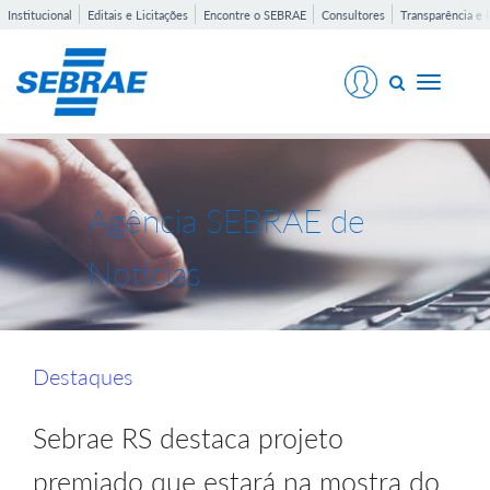
Institucional
Editais e Licitações
Encontre o SEBRAE
Consultores
Transparência e 
Toggle
navigati
Agência SEBRAE de
Notícias
Destaques
Sebrae RS destaca projeto
premiado que estará na mostra do