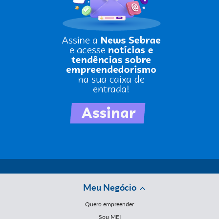
Meu Negócio
Quero empreender
Sou MEI