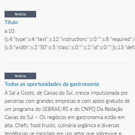
Notícias
Título
a:10:
{s:4:"type";s:4:"text";s:12:"instructions";s:0:"";s:8:"required";
{s:5:"width";s:2:"50";s:5:"class";s:0:"";s:2:"id";s:0:"";}s:13:"d
Notícias
Todos as oportunidades da gastronomia
A Sal a Gosto, de Caxias do Sul, cresce impulsionada por
parcerias com grandes empresas e com apoio gratuito de
um programa do SEBRAE/RS e do CNPQ Da Redação
Caxias do Sul – Os negócios em gastronomia estão em
alta. Chefs, food trucks, culinária orgânica e diversas
tendências se mesclam em um setor que sobrevive e