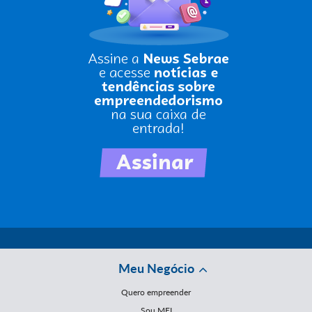
Meu Negócio
Quero empreender
Sou MEI