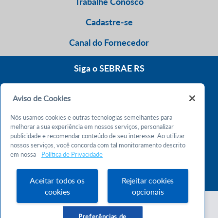
Trabalhe Conosco
Cadastre-se
Canal do Fornecedor
Siga o SEBRAE RS
Aviso de Cookies
0800 570 0800
Nós usamos cookies e outras tecnologias semelhantes para
Atendimento 24h
melhorar a sua experiência em nossos serviços, personalizar
publicidade e recomendar conteúdo de seu interesse. Ao utilizar
nossos serviços, você concorda com tal monitoramento descrito
Chame no WhatsApp
em nossa
Política de Privacidade
55 51 32165000
Atendimento das 9h às 18h
Aceitar todos os
Rejeitar cookies
cookies
opcionais
Preferências de