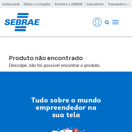
Institucional
Editais e Licitações
Encontre o SEBRAE
Consultores
Transparência e 
Toggle
navigati
Produto não encontrado
Desculpe, não foi possível encontrar o produto.