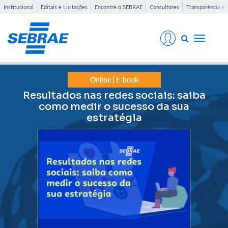
Institucional
Editais e Licitações
Encontre o SEBRAE
Consultores
Transparência e 
Toggle
navigati
Online | E-book
Resultados nas redes sociais: saiba
como medir o sucesso da sua
estratégia