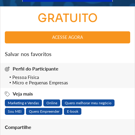
GRATUITO
ACESSE AGORA
Salvar nos favoritos
Perfil do Participante
Pessoa Física
Micro e Pequenas Empresas
Veja mais
Marketing e Vendas
Online
Quero melhorar meu negócio
Sou MEI
Quero Empreender
E-book
Compartilhe