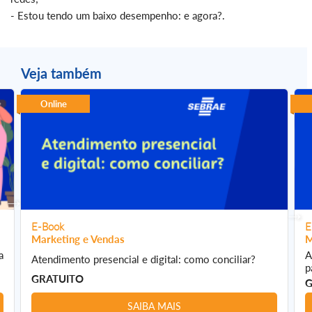
- Estou tendo um baixo desempenho: e agora?.
Veja também
Online
E-Book
E
Marketing e Vendas
M
a
A
Atendimento presencial e digital: como conciliar?
p
GRATUITO
G
SAIBA MAIS