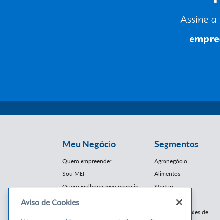
Meu Negócio
Segmentos
Quero empreender
Agronegócio
Sou MEI
Alimentos
Quero melhorar meu negócio
Startup
E-Commerce
Aviso de Cookies
Cursos e
Franquias / Redes de
Cooperação