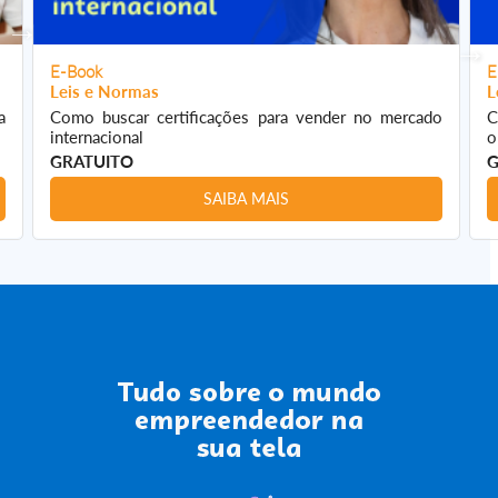
E-Book
E
Leis e Normas
L
a
Como buscar certificações para vender no mercado
C
internacional
o
GRATUITO
G
SAIBA MAIS