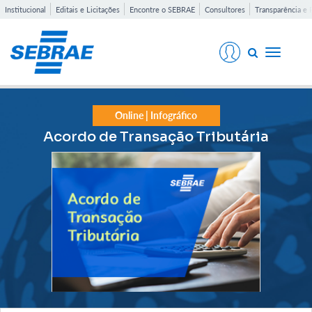
Institucional
Editais e Licitações
Encontre o SEBRAE
Consultores
Transparência e 
Toggle
navigati
Online | Infográfico
Acordo de Transação Tributária