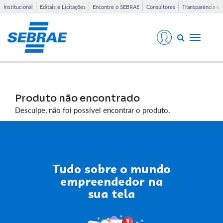
Institucional
Editais e Licitações
Encontre o SEBRAE
Consultores
Transparência e 
Toggle
navigati
Produto não encontrado
Desculpe, não foi possível encontrar o produto.