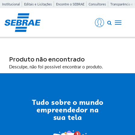
Institucional
Editais e Licitações
Encontre o SEBRAE
Consultores
Transparência e 
Toggle
navigati
Produto não encontrado
Desculpe, não foi possível encontrar o produto.