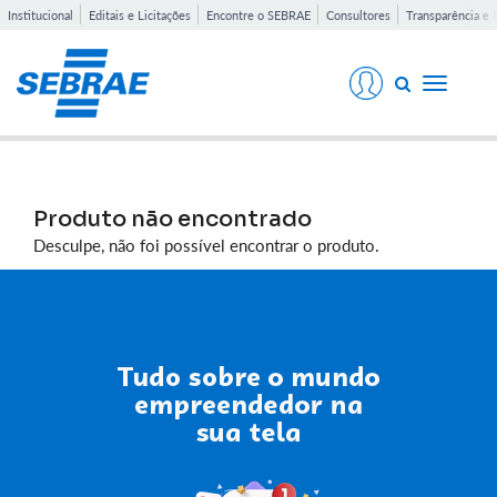
Institucional
Editais e Licitações
Encontre o SEBRAE
Consultores
Transparência e 
Toggle
navigati
Produto não encontrado
Desculpe, não foi possível encontrar o produto.