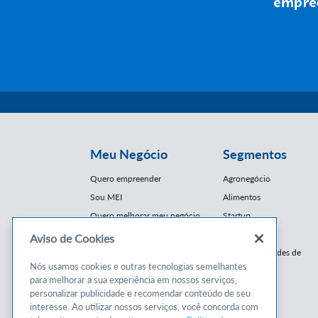
Meu Negócio
Segmentos
Quero empreender
Agronegócio
Sou MEI
Alimentos
Quero melhorar meu negócio
Startup
E-Commerce
Aviso de Cookies
Cursos e
Franquias / Redes de
Cooperação
Nós usamos cookies e outras tecnologias semelhantes
Conteúdos
para melhorar a sua experiência em nossos serviços,
Moda
personalizar publicidade e recomendar conteúdo de seu
Cursos
Moveleiro
interesse. Ao utilizar nossos serviços, você concorda com
Consultorias
Saúde