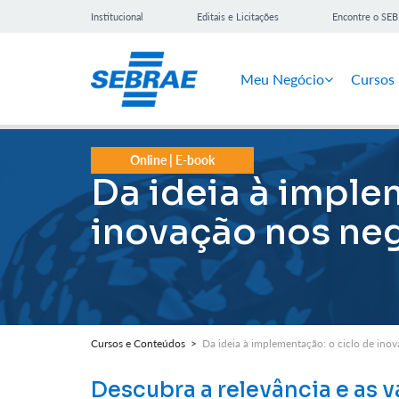
Institucional
Editais e Licitações
Encontre o SE
Meu Negócio
Cursos
Online | E-book
Da ideia à imple
inovação nos ne
Cursos e Conteúdos >
Da ideia à implementação: o ciclo de ino
Descubra a relevância e as 