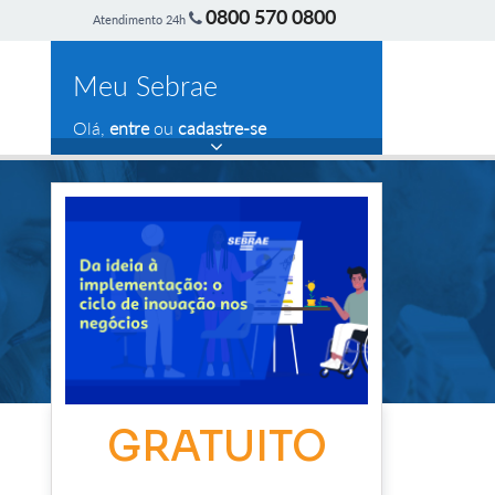
0800 570 0800
Atendimento 24h
Meu Sebrae
Olá,
entre
ou
cadastre-se
GRATUITO