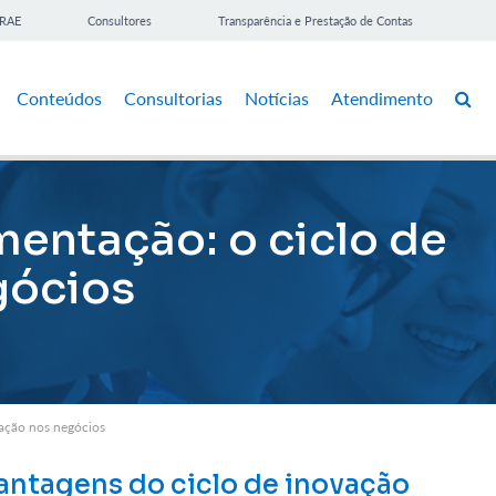
BRAE
Consultores
Transparência e Prestação de Contas
Conteúdos
Consultorias
Notícias
Atendimento
mentação: o ciclo de
gócios
vação nos negócios
vantagens do ciclo de inovação