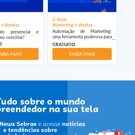
E-Book
E-B
 e Vendas
Marketing e Vendas
Mark
Automação de Marketing:
Blac
nto presencial e
uma ferramenta poderosa para
ven
omo conciliar?
pequenos negócios
prej
O
GRATUITO
GRA
AIBA MAIS
SAIBA MAIS