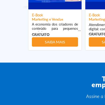
E-Book
E-Book
ndas
Marketing e Vendas
Marketing
A economia dos criadores de
o e-commerce
Atendime
conteúdo para pequenos
vendas
digital: c
negócios
GRATUIT
GRATUITO
 MAIS
SAIBA MAIS
S