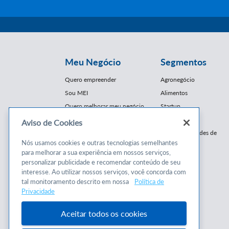
Meu Negócio
Segmentos
Quero empreender
Agronegócio
Sou MEI
Alimentos
Quero melhorar meu negócio
Startup
E-Commerce
Aviso de Cookies
Cursos e
Franquias / Redes de
Cooperação
Nós usamos cookies e outras tecnologias semelhantes
Conteúdos
para melhorar a sua experiência em nossos serviços,
Moda
personalizar publicidade e recomendar conteúdo de seu
Cursos
Moveleiro
interesse. Ao utilizar nossos serviços, você concorda com
Consultorias
Saúde
tal monitoramento descrito em nossa
Política de
Programas
Privacidade
Turismo
Mercopar
Aceitar todos os cookies