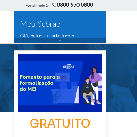
0800 570 0800
Atendimento 24h
Meu Sebrae
Olá,
entre
ou
cadastre-se
GRATUITO