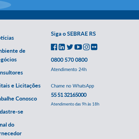
Siga o SEBRAE RS
tícias
biente de
gócios
0800 570 0800
Atendimento 24h
nsultores
itais e Licitações
Chame no WhatsApp
55 51 32165000
abalhe Conosco
Atendimento das 9h às 18h
dastre-se
nal do
rnecedor