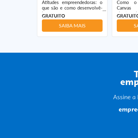
Atitudes empreendedoras: o
Como o 
smo materno,
que são e como desenvolvê-
Canvas 
tratégias
las
abertura d
GRATUITO
GRATUIT
 MAIS
SAIBA MAIS
S