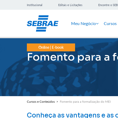
Institucional
Editais e Licitações
Encontre o SE
Meu Negócio
Cursos
Online | E-book
Fomento para a 
Cursos e Conteúdos >
Fomento para a formalização do MEI
Conheça as vantagens e as 