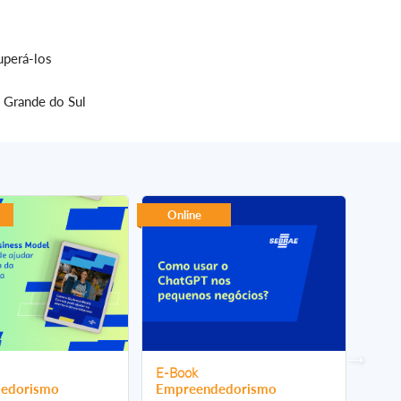
uperá-los
o Grande do Sul
Online
On
E-Book
E-B
edorismo
Empreendedorismo
Emp