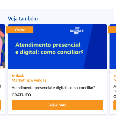
Veja também
Online
E-Book
E
Marketing e Vendas
M
a
A
Atendimento presencial e digital: como conciliar?
p
GRATUITO
G
SAIBA MAIS