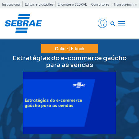
Institucional
Editais e Licitações
Encontre o SEBRAE
Consultores
Transparência e 
Toggle
navigati
Online | E-book
Estratégias do e-commerce gaúcho
para as vendas