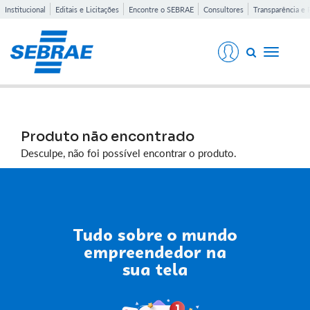
Institucional
Editais e Licitações
Encontre o SEBRAE
Consultores
Transparência e 
Toggle
navigati
Produto não encontrado
Desculpe, não foi possível encontrar o produto.