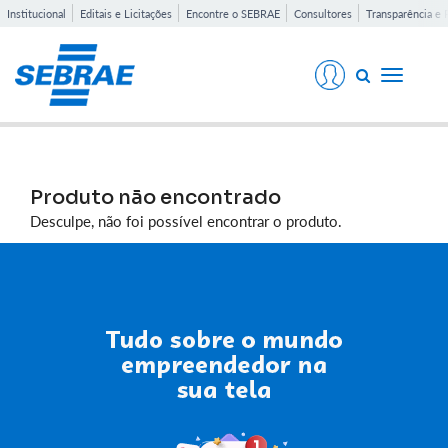
Institucional
Editais e Licitações
Encontre o SEBRAE
Consultores
Transparência e 
Toggle
navigati
Produto não encontrado
Desculpe, não foi possível encontrar o produto.