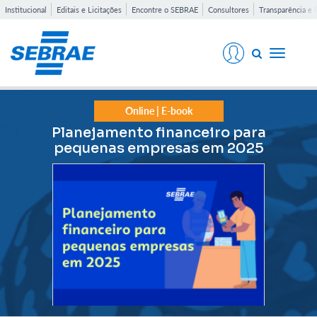
Institucional
Editais e Licitações
Encontre o SEBRAE
Consultores
Transparência e 
Toggle
navigati
Online | E-book
Planejamento financeiro para
pequenas empresas em 2025