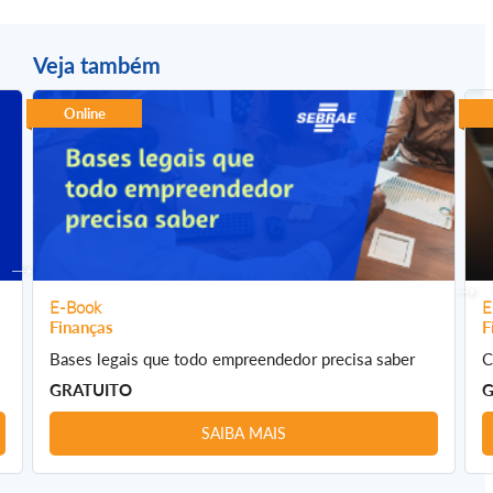
Veja também
Online
E-Book
E
Finanças
F
Bases legais que todo empreendedor precisa saber
C
GRATUITO
G
SAIBA MAIS