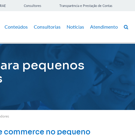
BRAE
Consultores
Transparência e Prestação de Contas
Conteúdos
Consultorias
Notícias
Atendimento
para pequenos
s
edores
ive commerce no pequeno