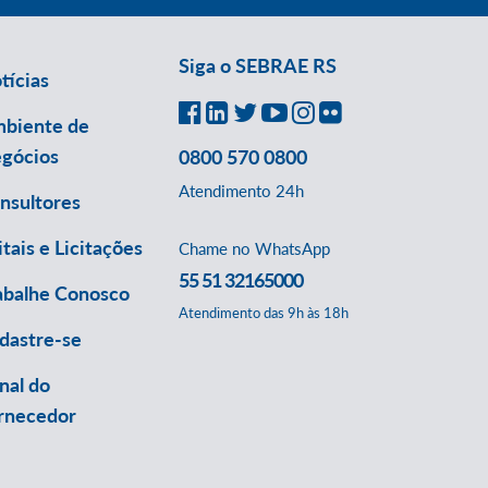
Siga o SEBRAE RS
tícias
biente de
gócios
0800 570 0800
Atendimento 24h
nsultores
itais e Licitações
Chame no WhatsApp
55 51 32165000
abalhe Conosco
Atendimento das 9h às 18h
dastre-se
nal do
rnecedor