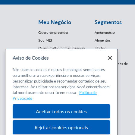
Meu Negócio
Segmentos
Quero empreender
Agronegócio
Sou MEI
Alimentos
Quero melhorar meu negócio
Startup
E-Commerce
Aviso de Cookies
Cursos e
Franquias / Redes de
Cooperação
Nós usamos cookies e outras tecnologias semelhantes
Conteúdos
para melhorar a sua experiência em nossos serviços,
Moda
personalizar publicidade e recomendar conteúdo de seu
Cursos
Moveleiro
interesse. Ao utilizar nossos serviços, você concorda com
Consultorias
Saúde
tal monitoramento descrito em nossa
Política de
Programas
Privacidade
Turismo
Mercopar
Aceitar todos os cookies
Rejeitar cookies opcionais