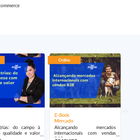
e commerce
Online
On
E-Book
E-B
Mercado
Mer
trias: do campo à
Alcançando mercados
Ali
qualidade e valor
internacionais com vendas
arte
B2B
“com