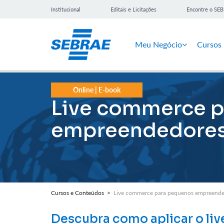
Institucional
Editais e Licitações
Encontre o SE
Meu Negócio
Cursos
Online | E-book
Live commerce 
empreendedore
Cursos e Conteúdos >
Live commerce para pequenos empreend
Descubra como aplicar o l