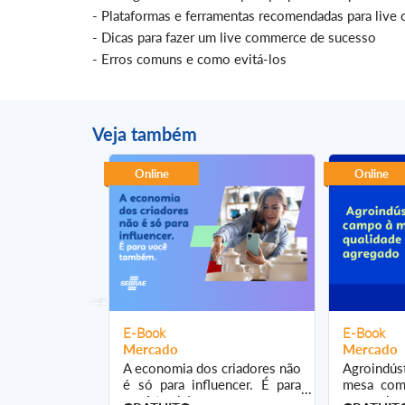
- Plataformas e ferramentas recomendadas para liv
- Dicas para fazer um live commerce de sucesso
- Erros comuns e como evitá-los
Veja também
Online
Online
E-Book
E-Book
Mercado
Mercado
, clubes e
A economia dos criadores não
Agroindús
ia: mais
é só para influencer. É para
mesa com 
 fidelização
você também.
agregado