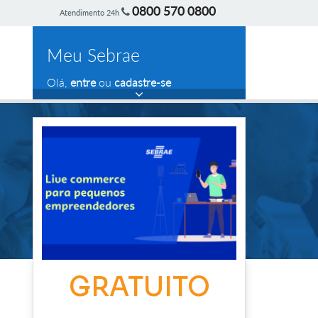
0800 570 0800
Atendimento 24h
Meu Sebrae
Olá,
entre
ou
cadastre-se
GRATUITO