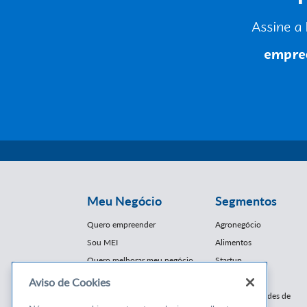
Meu Negócio
Segmentos
Quero empreender
Agronegócio
Sou MEI
Alimentos
Quero melhorar meu negócio
Startup
E-Commerce
Aviso de Cookies
Cursos e
Franquias / Redes de
Cooperação