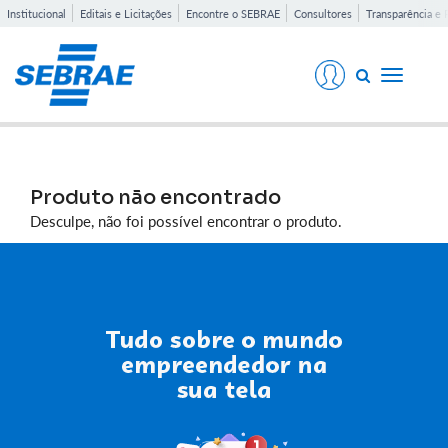
Institucional
Editais e Licitações
Encontre o SEBRAE
Consultores
Transparência e 
Toggle
navigati
Produto não encontrado
Desculpe, não foi possível encontrar o produto.