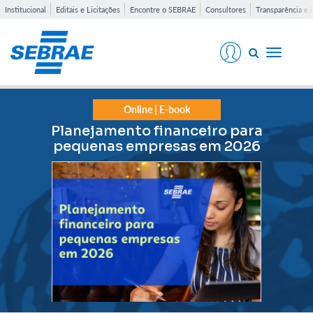
Institucional
Editais e Licitações
Encontre o SEBRAE
Consultores
Transparência e 
Toggle
navigati
Online | E-book
Planejamento financeiro para
pequenas empresas em 2026