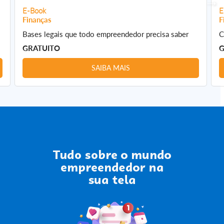
E-Book
E
Finanças
F
Bases legais que todo empreendedor precisa saber
C
GRATUITO
G
SAIBA MAIS