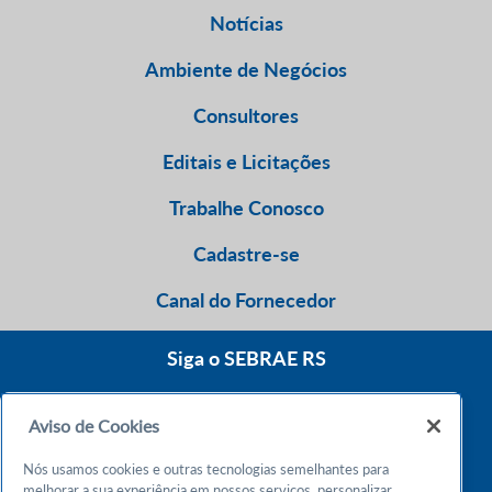
Notícias
Ambiente de Negócios
Consultores
Editais e Licitações
Trabalhe Conosco
Cadastre-se
Canal do Fornecedor
Siga o SEBRAE RS
Aviso de Cookies
0800 570 0800
Nós usamos cookies e outras tecnologias semelhantes para
Atendimento 24h
melhorar a sua experiência em nossos serviços, personalizar