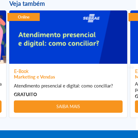
Veja também
Online
E-Book
E
Marketing e Vendas
M
a
A
Atendimento presencial e digital: como conciliar?
p
GRATUITO
G
SAIBA MAIS