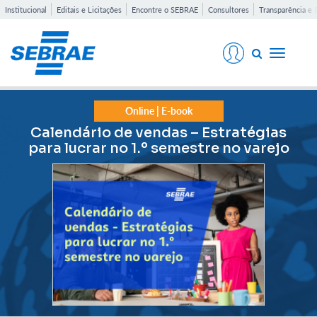
Institucional
Editais e Licitações
Encontre o SEBRAE
Consultores
Transparência e 
Toggle
navigati
Online | E-book
Calendário de vendas – Estratégias
para lucrar no 1.º semestre no varejo