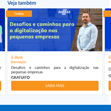
Veja também
Online
E-Book
E
Inovação
I
e
Desafios e caminhos para a digitalização nas
D
pequenas empresas
G
GRATUITO
SAIBA MAIS