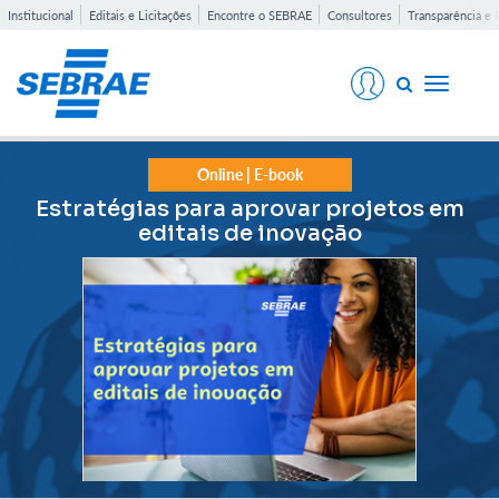
Institucional
Editais e Licitações
Encontre o SEBRAE
Consultores
Transparência e 
Toggle
navigati
Online | E-book
Estratégias para aprovar projetos em
editais de inovação