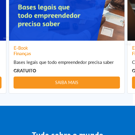
E-Book
E
Finanças
F
Bases legais que todo empreendedor precisa saber
C
GRATUITO
G
SAIBA MAIS