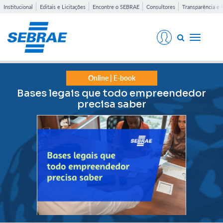
Institucional
Editais e Licitações
Encontre o SEBRAE
Consultores
Transparência e 
Toggle
navigati
Online | E-book
Bases legais que todo empreendedor
precisa saber