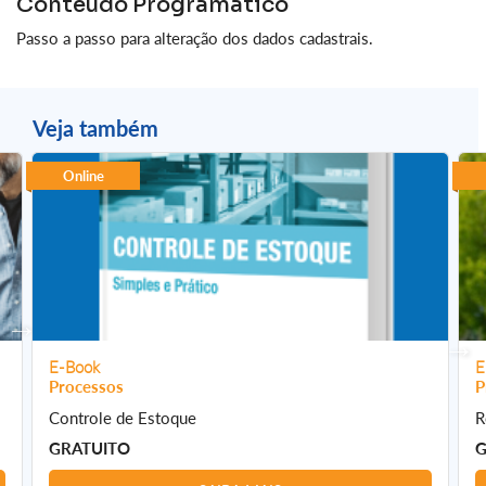
Conteúdo Programático
Passo a passo para alteração dos dados cadastrais.
Veja também
Online
E-Book
E
Processos
P
Controle de Estoque
R
GRATUITO
G