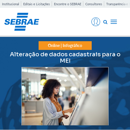
Institucional
Editais e Licitações
Encontre o SEBRAE
Consultores
Transparência e 
Toggle
navigati
Online | Infográfico
Alteração de dados cadastrais para o
MEI