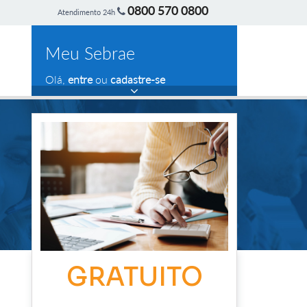
0800 570 0800
Atendimento 24h
Meu Sebrae
Olá,
entre
ou
cadastre-se
GRATUITO