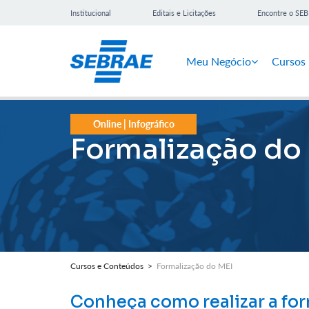
Institucional
Editais e Licitações
Encontre o SE
Meu Negócio
Cursos
Online | Infográfico
Formalização do
Cursos e Conteúdos >
Formalização do MEI
Conheça como realizar a for