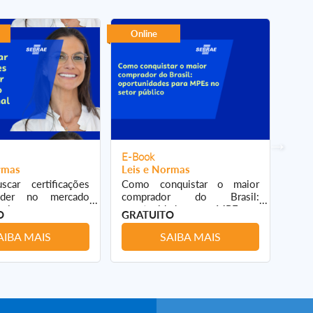
Online
On
E-Book
E-B
rmas
Leis e Normas
Leis
car certificações
Como conquistar o maior
Con
nder no mercado
comprador do Brasil:
Emp
nal
oportunidades para MPEs no
GRA
O
GRATUITO
setor público
AIBA MAIS
SAIBA MAIS