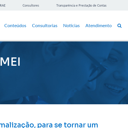
BRAE
Consultores
Transparência e Prestação de Contas
Conteúdos
Consultorias
Notícias
Atendimento
 MEI
malização, para se tornar um