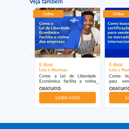
Veja também
Online
Online
E-Book
E-Book
Leis e Normas
Leis e No
Como a Lei de Liberdade
Como bus
arceiro para
Econômica facilita a rotina
para ve
rceiros
das empresas
internacio
GRATUITO
GRATUIT
 MAIS
SAIBA MAIS
S