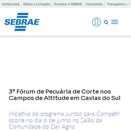
Institucional
Editais e Licitações
Encontre o SEBRAE
Consultores
Transparência e 
Toggle
navigati
Notícias
3º Fórum de Pecuária de Corte nos
Campos de Altitude em Caxias do Sul
Iniciativa do programa Juntos para Competir
ocorre no dia 6 de junho no Salão da
Comunidade do Dall Agno