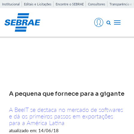
Institucional
Editais e Licitações
Encontre o SEBRAE
Consultores
Transparência e 
Toggle
navigati
Notícias
A pequena que fornece para a gigante
A BeeIT se destaca no mercado de softwares
e dá os primeiros passos em exportações
para a América Latina
atualizado em: 14/06/18