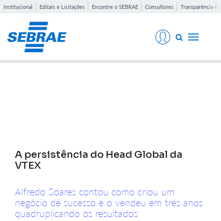
Institucional
Editais e Licitações
Encontre o SEBRAE
Consultores
Transparência e 
Toggle
navigati
Notícias
A persistência do Head Global da
VTEX
Alfredo Soares contou como criou um
negócio de sucesso e o vendeu em três anos
quadruplicando os resultados