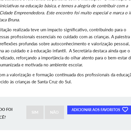
iciativas na educação básica, e temos a alegria de contribuir com a
idade Empreendedora. Este encontro foi muito especial e marca o i
taca Bruna.
citação realizada teve um impacto significativo, contribuindo para o
sas profissionais essenciais no cuidado com as crianças. A palestra
 reflexões profundas sobre autoconhecimento e valorização pessoal,
a ao cuidado e à educação infantil. A Secretária destaca ainda que o
dizado, reforçando a importância do olhar atento para o bem-estar 
humanizada e motivada no ambiente escolar.
m a valorização e formação continuada dos profissionais da educaç
ido às crianças de Santa Cruz do Sul.
DO FOI
ADICIONAR AOS FAVORITOS
SIM
NÃO
CÊ?