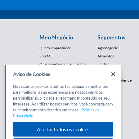
Meu Negócio
Segmentos
Quero empreender
Agronegócio
Sou MEI
Alimentos
Quero melhorar meu negócio
Startup
E-Commerce
Aviso de Cookies
Cursos e
Franquias / Redes de
Cooperação
Nós usamos cookies e outras tecnologias semelhantes
Conteúdos
para melhorar a sua experiência em nossos serviços,
Moda
personalizar publicidade e recomendar conteúdo de seu
Cursos
Moveleiro
interesse. Ao utilizar nossos serviços, você concorda com
Consultorias
Saúde
tal monitoramento descrito em nossa
Política de
Programas
Privacidade
Turismo
Mercopar
Aceitar todos os cookies