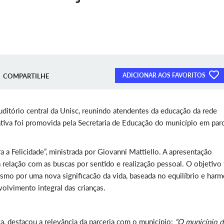
ADICIONAR AOS FAVORITOS
COMPARTILHE
ditório central da Unisc, reunindo atendentes da educação da rede
iativa foi promovida pela Secretaria de Educação do município em parc
 a Felicidade”, ministrada por Giovanni Mattiello. A apresentação
relação com as buscas por sentido e realização pessoal. O objetivo 
smo por uma nova significacão da vida, baseada no equilíbrio e harm
olvimento integral das crianças.
lva, destacou a relevância da parceria com o município:
“O município d