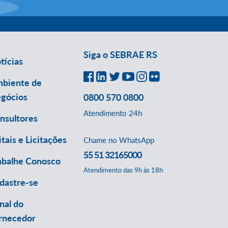
Siga o SEBRAE RS
tícias
biente de
gócios
0800 570 0800
Atendimento 24h
nsultores
itais e Licitações
Chame no WhatsApp
55 51 32165000
abalhe Conosco
Atendimento das 9h às 18h
dastre-se
nal do
rnecedor