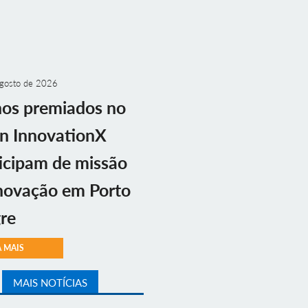
gosto de 2026
nos premiados no
n InnovationX
icipam de missão
novação em Porto
re
A MAIS
MAIS NOTÍCIAS