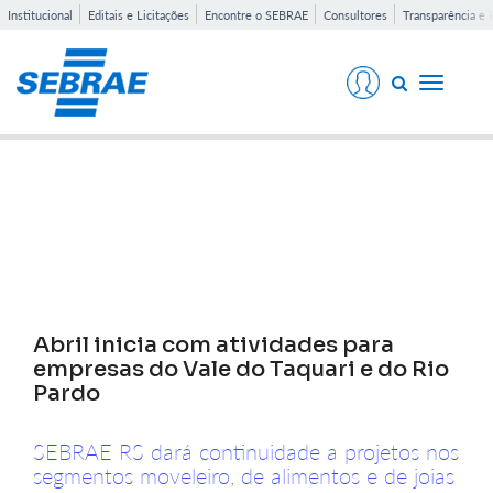
Institucional
Editais e Licitações
Encontre o SEBRAE
Consultores
Transparência e 
Toggle
navigati
Notícias
Abril inicia com atividades para
empresas do Vale do Taquari e do Rio
Pardo
SEBRAE RS dará continuidade a projetos nos
segmentos moveleiro, de alimentos e de joias