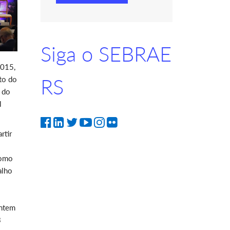
Siga o SEBRAE
2015,
nto do
RS
r do
l
rtir
como
alho
entem
3