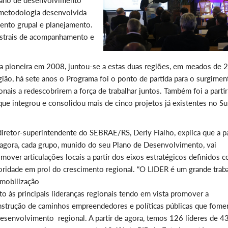
plano de desenvolvimento
a metodologia desenvolvida
nto grupal e planejamento.
estrais de acompanhamento e
ma pioneira em 2008, juntou-se a estas duas regiões, em meados de 
egião, há sete anos o Programa foi o ponto de partida para o surgime
ais a redescobrirem a força de trabalhar juntos. Também foi a parti
e integrou e consolidou mais de cinco projetos já existentes no Su
iretor-superintendente do SEBRAE/RS, Derly Fialho, explica que a pa
agora, cada grupo, munido do seu Plano de Desenvolvimento, vai
mover articulações locais a partir dos eixos estratégicos definidos 
oridade em prol do crescimento regional. “O LIDER é um grande trab
mobilização
to às principais lideranças regionais tendo em vista promover a
nstrução de caminhos empreendedores e políticas públicas que fom
esenvolvimento regional. A partir de agora, temos 126 líderes de 4