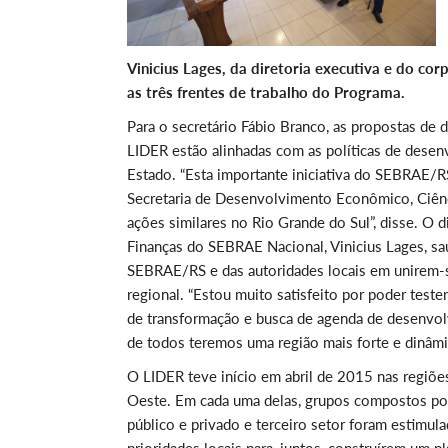
Vinicius Lages, da diretoria executiva e do 
as três frentes de trabalho do Programa.
Para o secretário Fábio Branco, as propostas d
LIDER estão alinhadas com as políticas de des
Estado. “Esta importante iniciativa do SEBRAE/R
Secretaria de Desenvolvimento Econômico, Ciênc
ações similares no Rio Grande do Sul”, disse. O d
Finanças do SEBRAE Nacional, Vinicius Lages, saú
SEBRAE/RS e das autoridades locais em unirem-
regional. “Estou muito satisfeito por poder test
de transformação e busca de agenda de desenvo
de todos teremos uma região mais forte e dinâmic
O LIDER teve início em abril de 2015 nas regiõe
Oeste. Em cada uma delas, grupos compostos por
público e privado e terceiro setor foram estimul