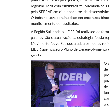
prioridades locais para, juntos, construírem um 
regional. Toda esta caminhada foi orientada pel
pelo SEBRAE em oito encontros de desenvolvime
O trabalho teve continuidade em encontros bim
monitoramento de resultados.
A Região Sul, onde o LIDER foi realizado de for
para revisão e atualização da estratégia. Nesta r
Movimento Novo Sul, que ajudou os líderes region
LIDER que nasceu o Plano de Desenvolvimento qu
gaúcho.
O d
de 
pro
pri
de 
jun
co
o d