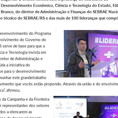
Desenvolvimento Econômico, Ciência e Tecnologia do Estado, Fá
Branco, do diretor de Administração e Finanças do SEBRAE Nacio
corpo técnico do SEBRAE/RS e das mais de 100 lideranças que com
e desenvolvimento do Programa
envolvimento do Governo do
S serve de base para que a
ia e Tecnologia invista em
iretor de Administração e
da a iniciativa do
se para o desenvolvimento
emunhar este grandetrabalho
lvimento que vocês estão propondo. Através da união e do envolvi
a”, afirmou.
s da Campanha e da Fronteira
 representantes dos setores
ados a elencarem as