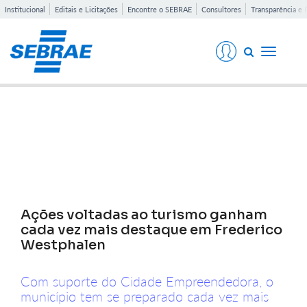
Institucional
Editais e Licitações
Encontre o SEBRAE
Consultores
Transparência e 
Toggle
navigati
Notícias
Ações voltadas ao turismo ganham
cada vez mais destaque em Frederico
Westphalen
Com suporte do Cidade Empreendedora, o
município tem se preparado cada vez mais