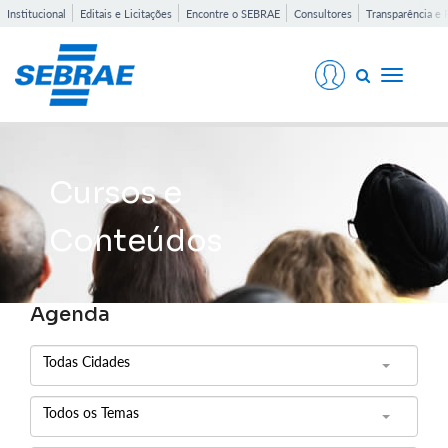
Institucional
Editais e Licitações
Encontre o SEBRAE
Consultores
Transparência e 
Toggle
navigati
Cursos e
Conteúdos
Agenda
Todas Cidades
Todos os Temas