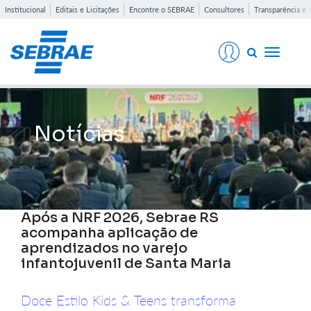
Institucional
Editais e Licitações
Encontre o SEBRAE
Consultores
Transparência e 
Toggle
navigati
Notícias
Após a NRF 2026, Sebrae RS
acompanha aplicação de
aprendizados no varejo
infantojuvenil de Santa Maria
Doce Estilo Kids & Teens transforma