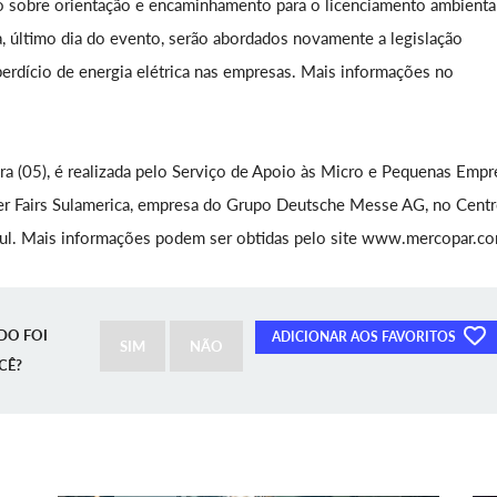
rão sobre orientação e encaminhamento para o licenciamento ambiental
ira, último dia do evento, serão abordados novamente a legislação
sperdício de energia elétrica nas empresas. Mais informações no
ra (05), é realizada pelo Serviço de Apoio às Micro e Pequenas Empr
er Fairs Sulamerica, empresa do Grupo Deutsche Messe AG, no Cent
Sul. Mais informações podem ser obtidas pelo site www.mercopar.co
DO FOI
ADICIONAR AOS FAVORITOS
SIM
NÃO
CÊ?