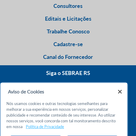
Consultores
Editais e Licitações
Trabalhe Conosco
Cadastre-se
Canal do Fornecedor
Siga o SEBRAE RS
Aviso de Cookies
0800 570 0800
Nós usamos cookies e outras tecnologias semelhantes para
Atendimento 24h
melhorar a sua experiência em nossos serviços, personalizar
publicidade e recomendar conteúdo de seu interesse. Ao utilizar
nossos serviços, você concorda com tal monitoramento descrito
Chame no WhatsApp
em nossa
Política de Privacidade
55 51 32165000