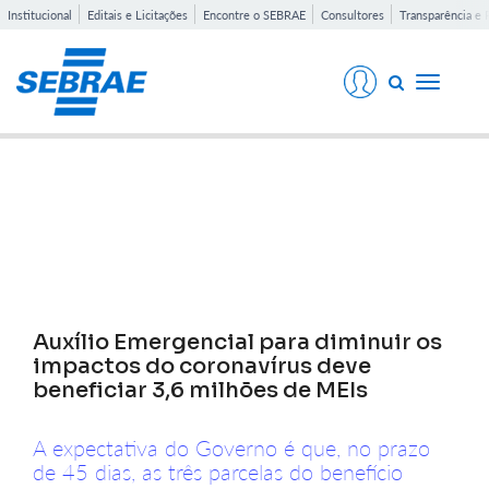
Institucional
Editais e Licitações
Encontre o SEBRAE
Consultores
Transparência e 
Toggle
navigati
Notícias
Auxílio Emergencial para diminuir os
impactos do coronavírus deve
beneficiar 3,6 milhões de MEIs
A expectativa do Governo é que, no prazo
de 45 dias, as três parcelas do benefício