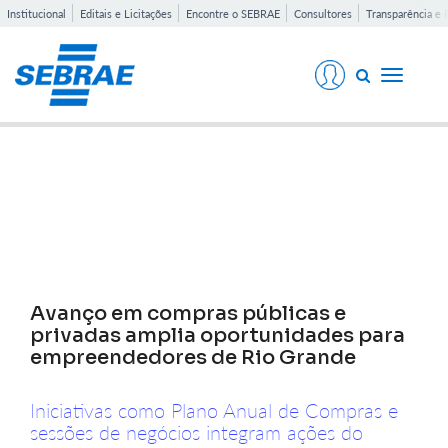
Institucional
Editais e Licitações
Encontre o SEBRAE
Consultores
Transparência e 
Toggle
navigati
Notícias
Avanço em compras públicas e
privadas amplia oportunidades para
empreendedores de Rio Grande
Iniciativas como Plano Anual de Compras e
sessões de negócios integram ações do