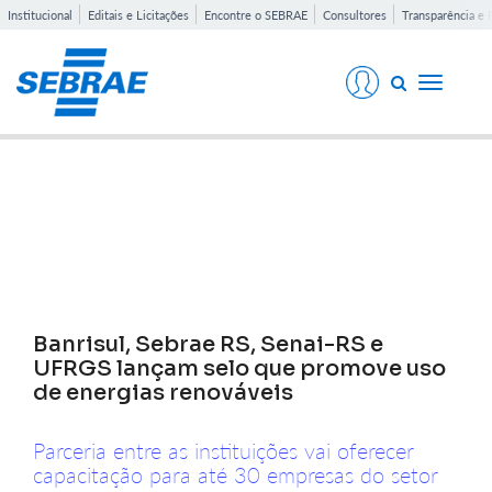
Institucional
Editais e Licitações
Encontre o SEBRAE
Consultores
Transparência e 
Toggle
navigati
Notícias
Banrisul, Sebrae RS, Senai-RS e
UFRGS lançam selo que promove uso
de energias renováveis
Parceria entre as instituições vai oferecer
capacitação para até 30 empresas do setor