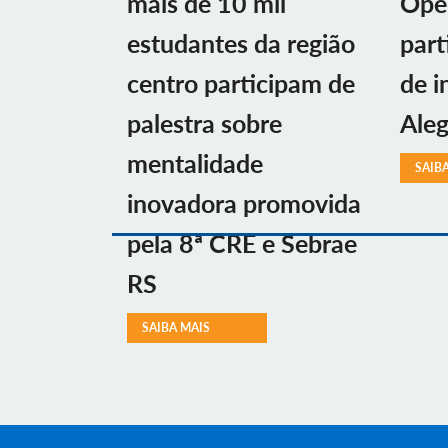
mais de 10 mil
Ope
estudantes da região
part
centro participam de
de i
palestra sobre
Aleg
mentalidade
SAIB
inovadora promovida
pela 8ª CRE e Sebrae
RS
SAIBA MAIS