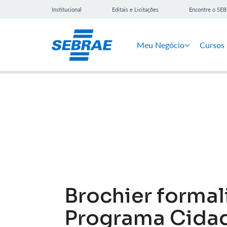
Institucional
Editais e Licitações
Encontre o SE
Meu Negócio
Cursos
Notícias
Brochier formal
Programa Cida