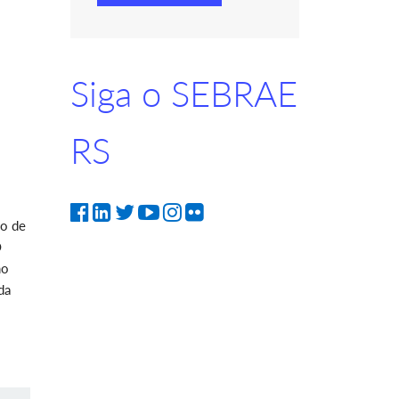
Siga o SEBRAE
RS
ão de
O
mo
da