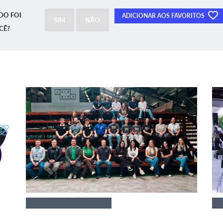
DO FOI
ADICIONAR AOS FAVORITOS
SIM
NÃO
CÊ?