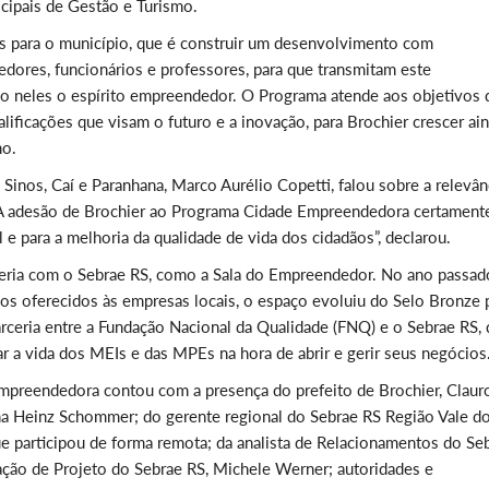
icipais de Gestão e Turismo.
s para o município, que é construir um desenvolvimento com
dores, funcionários e professores, para que transmitam este
 neles o espírito empreendedor. O Programa atende aos objetivos 
lificações que visam o futuro e a inovação, para Brochier crescer ai
ho.
Sinos, Caí e Paranhana, Marco Aurélio Copetti, falou sobre a relevân
 “A adesão de Brochier ao Programa Cidade Empreendedora certament
e para a melhoria da qualidade de vida dos cidadãos”, declarou.
arceria com o Sebrae RS, como a Sala do Empreendedor. No ano passad
os oferecidos às empresas locais, o espaço evoluiu do Selo Bronze 
arceria entre a Fundação Nacional da Qualidade (FNQ) e o Sebrae RS,
tar a vida dos MEIs e das MPEs na hora de abrir e gerir seus negócios
preendedora contou com a presença do prefeito de Brochier, Claur
tina Heinz Schommer; do
gerente regional do Sebrae RS Região Vale d
ue participou de forma remota;
da analista de Relacionamentos do Se
ulação de Projeto do Sebrae RS, Michele Werner; autoridades e