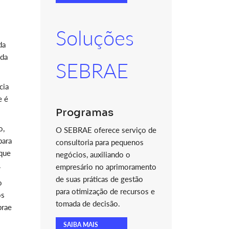
Soluções
da
nda
SEBRAE
cia
e é
Programas
o,
O SEBRAE oferece serviço de
para
consultoria para pequenos
 que
negócios, auxiliando o
.
empresário no aprimoramento
de suas práticas de gestão
o
para otimização de recursos e
os
tomada de decisão.
brae
SAIBA MAIS