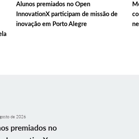
Alunos premiados no Open
Me
InnovationX participam de missão de
co
inovação em Porto Alegre
ne
ela
gosto de 2026
nos premiados no