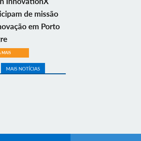
n InnovationX
icipam de missão
novação em Porto
re
A MAIS
MAIS NOTÍCIAS