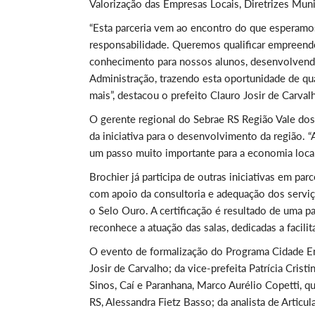
Valorização das Empresas Locais, Diretrizes Mun
“Esta parceria vem ao encontro do que esperamo
responsabilidade. Queremos qualificar empreende
conhecimento para nossos alunos, desenvolvendo
Administração, trazendo esta oportunidade de qua
mais”, destacou o prefeito
Clauro Josir de Carval
O gerente regional do Sebrae RS Região Vale dos 
da iniciativa para o desenvolvimento da região.
um passo muito importante para a economia local 
Brochier já participa de outras iniciativas em p
com apoio da consultoria e adequação dos serviç
o Selo Ouro. A certificação é resultado de uma p
reconhece a atuação das salas, dedicadas a facili
O evento de formalização do Programa Cidade Em
Josir de Carvalho; da vice-prefeita Patrícia Cris
Sinos, Caí e Paranhana, Marco Aurélio Copetti, q
RS, Alessandra Fietz Basso; da analista de Artic