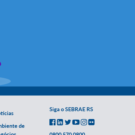
Siga o SEBRAE RS
tícias
biente de
gócios
0800 570 0800