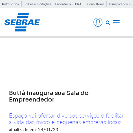
Institucional
Editais e Licitações
Encontre o SEBRAE
Consultores
Transparência e 
Toggle
navigati
Notícias
Butiá inaugura sua Sala do
Empreendedor
Espaço vai ofertar diversos serviços e facilitar
a vida das micro e pequenas empresas locais
atualizado em: 24/01/23