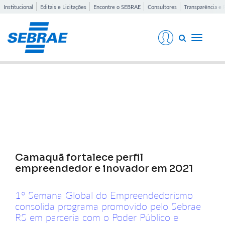
Institucional
Editais e Licitações
Encontre o SEBRAE
Consultores
Transparência e 
Toggle
navigati
Notícias
Camaquã fortalece perfil
empreendedor e inovador em 2021
1° Semana Global do Empreendedorismo
consolida programa promovido pelo Sebrae
RS em parceria com o Poder Público e