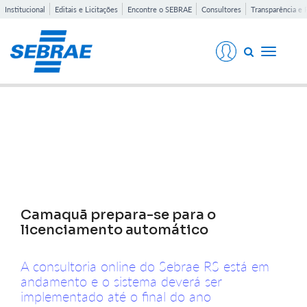
Institucional
Editais e Licitações
Encontre o SEBRAE
Consultores
Transparência e 
Toggle
navigati
Notícias
Camaquã prepara-se para o
licenciamento automático
A consultoria online do Sebrae RS está em
andamento e o sistema deverá ser
implementado até o final do ano