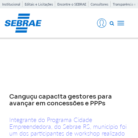
Institucional
Editais e Licitações
Encontre o SEBRAE
Consultores
Transparência e 
Toggle
navigati
Notícias
Canguçu capacita gestores para
avançar em concessões e PPPs
Integrante do Programa Cidade
Empreendedora, do Sebrae RS, município foi
um dos participantes de workshop realizado