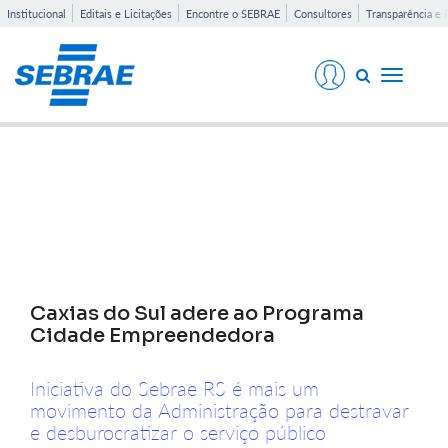
Institucional
Editais e Licitações
Encontre o SEBRAE
Consultores
Transparência e 
Toggle
navigati
Notícias
Caxias do Sul adere ao Programa
Cidade Empreendedora
Iniciativa do Sebrae RS é mais um
movimento da Administração para destravar
e desburocratizar o serviço público