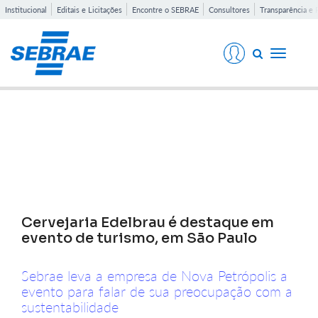
Institucional
Editais e Licitações
Encontre o SEBRAE
Consultores
Transparência e 
Toggle
navigati
Notícias
Cervejaria Edelbrau é destaque em
evento de turismo, em São Paulo
Sebrae leva a empresa de Nova Petrópolis a
evento para falar de sua preocupação com a
sustentabilidade