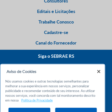
Consultores
Editais e Licitações
Trabalhe Conosco
Cadastre-se
Canal do Fornecedor
Siga o SEBRAE RS
Aviso de Cookies
0800 570 0800
Nós usamos cookies e outras tecnologias semelhantes para
Atendimento 24h
melhorar a sua experiência em nossos serviços, personalizar
publicidade e recomendar conteúdo de seu interesse. Ao utilizar
nossos serviços, você concorda com tal monitoramento descrito
Chame no WhatsApp
em nossa
Política de Privacidade
55 51 32165000