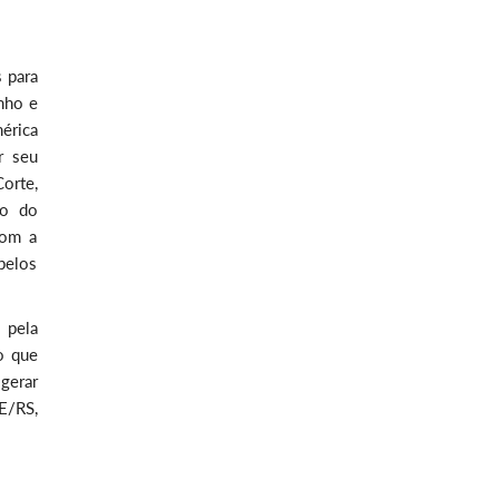
 para
nho e
érica
r seu
Corte,
ão do
com a
pelos
 pela
o que
 gerar
E/RS,