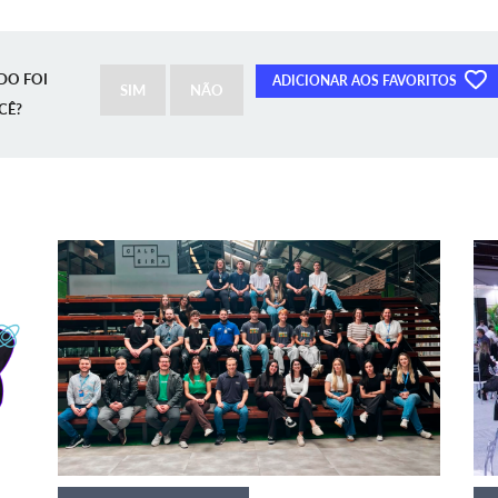
DO FOI
ADICIONAR AOS FAVORITOS
SIM
NÃO
CÊ?