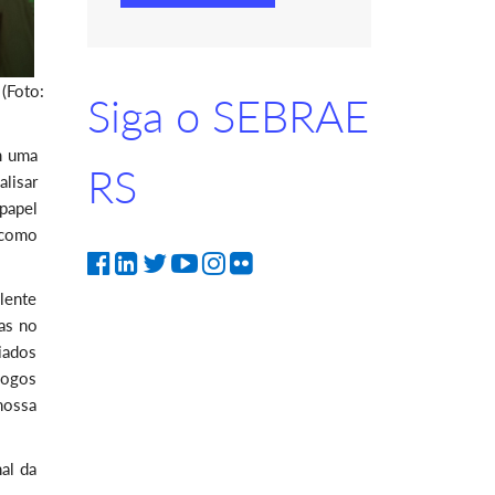
 (Foto:
Siga o SEBRAE
m uma
RS
lisar
papel
 como
lente
as no
iados
logos
nossa
nal da