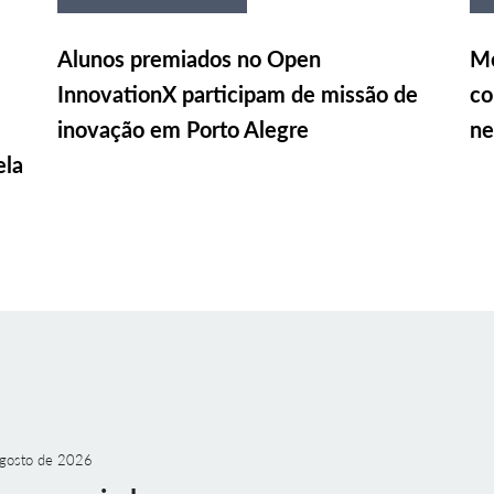
Alunos premiados no Open
Me
InnovationX participam de missão de
co
inovação em Porto Alegre
ne
ela
gosto de 2026