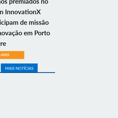
nos premiados no
n InnovationX
icipam de missão
novação em Porto
re
A MAIS
MAIS NOTÍCIAS