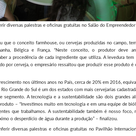
rir diversas palestras e oficinas gratuitas no Salão do Empreendedor
cou que o conceito farmhouse, ou cervejas produzidas no campo, te
anha, Bélgica e França. “Neste conceito, o produtor deve ana
er a procedência de cada ingrediente que utiliza. A levedura tem 
do por cerveja, o empresário ressaltou que produzir esse produto é
escimento nos últimos anos no País, cerca de 20% em 2016, equiva
 Rio Grande do Sul é um dos estados com mais cervejarias cadastrad
te segmento. A tecnologia e a sustentabilidade são dois grandes al
 produto – “Investimos muito em tecnologia e em uma equipe de bió
ntes que trabalhamos. A sustentabilidade também é nosso foco, 
áximo o desperdício de água durante a produção” – finalizou.
rir diversas palestras e oficinas gratuitas no Pavilhão Internacio