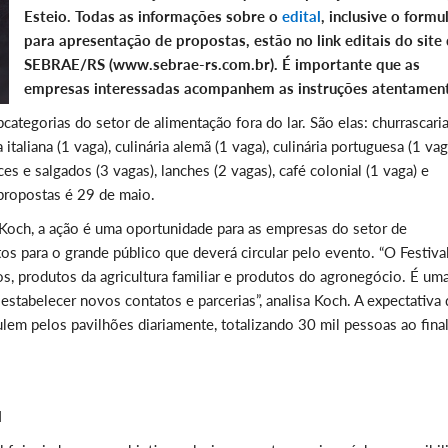
Esteio. Todas as informações sobre o
edital
, inclusive o formu
para apresentação de propostas, estão no link editais do site
SEBRAE/RS (www.sebrae-rs.com.br). É importante que as
empresas interessadas acompanhem as instruções atentamen
ategorias do setor de alimentação fora do lar. São elas: churrascaria
ia italiana (1 vaga), culinária alemã (1 vaga), culinária portuguesa (1 vag
oces e salgados (3 vagas), lanches (2 vagas), café colonial (1 vaga) e
s propostas é 29 de maio.
Koch, a ação é uma oportunidade para as empresas do setor de
s para o grande público que deverá circular pelo evento. “O Festiva
s, produtos da agricultura familiar e produtos do agronegócio. É um
stabelecer novos contatos e parcerias”, analisa Koch. A expectativa
ulem pelos pavilhões diariamente, totalizando 30 mil pessoas ao fina
l