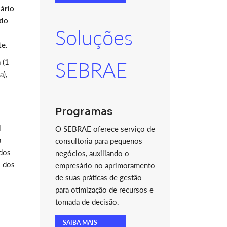
lário
 do
Soluções
te.
 (1
SEBRAE
a),
Programas
l
O SEBRAE oferece serviço de
a
consultoria para pequenos
 dos
negócios, auxiliando o
l dos
empresário no aprimoramento
de suas práticas de gestão
para otimização de recursos e
tomada de decisão.
SAIBA MAIS