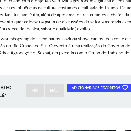
 foi criado com o objetivo valorizar a gastronomia gaúcha e sensibili
s e suas influências na cultura, costumes e culinária do Estado. De a
tival, Jussara Dutra, além de aproximar os restaurantes e chefes da
 evento quer colocar na pauta de discussões do setor a merenda esco
carece de técnica, sabor e qualidade”, explica.
s, workshops rápidos, seminários, cozinha show, cursos técnicos e es
ação no Rio Grande do Sul. O evento é uma realização do Governo do
cuária e Agronegócio (Seapa), em parceria com o Grupo de Trabalho de
DO FOI
ADICIONAR AOS FAVORITOS
SIM
NÃO
CÊ?