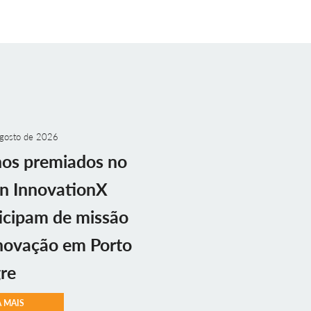
gosto de 2026
nos premiados no
n InnovationX
icipam de missão
novação em Porto
re
A MAIS