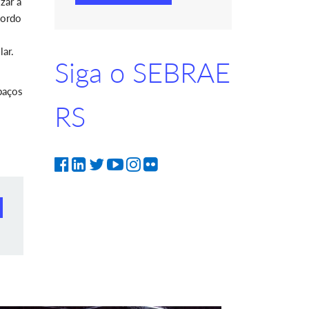
zar a
cordo
lar.
Siga o SEBRAE
paços
RS